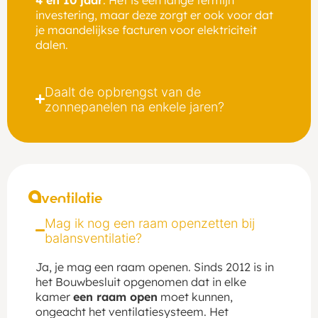
4 en 10 jaar
. Het is een lange termijn
investering, maar deze zorgt er ook voor dat
je maandelijkse facturen voor elektriciteit
dalen.
Daalt de opbrengst van de
zonnepanelen na enkele jaren?
ventilatie
Mag ik nog een raam openzetten bij
balansventilatie?
Ja, je mag een raam openen. Sinds 2012 is in
het Bouwbesluit opgenomen dat in elke
kamer
een raam open
moet kunnen,
ongeacht het ventilatiesysteem. Het