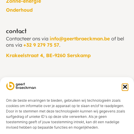
Zonne-energie
Onderhoud
contact
Contacteer ons via
info@geertbraeckman.be
of bel
ons via
+32 9 279 75 57
.
Krakeelstraat 4, BE-9260 Serskamp
openingsuren kantoor
Maandag – vrijdag:
8u00 tot 12u00 en 13u00 tot
16u30.
Om de beste ervaringen te bieden, gebruiken wij technologieën zoals
Zaterdag en zondag:
gesloten
cookies om informatie over je apparaat op te slaan en/of te raadplegen.
Door in te stemmen met deze technologieën kunnen wij gegevens zoals
Op afspraak ook mogelijk.
surfgedrag of unieke ID's op deze site verwerken. Als je geen
toestemming geeft of jouw toestemming intrekt, kan dit een nadelige
invloed hebben op bepaalde functies en mogelijkheden.
Cookiebeleid
BE
Privacybeleid